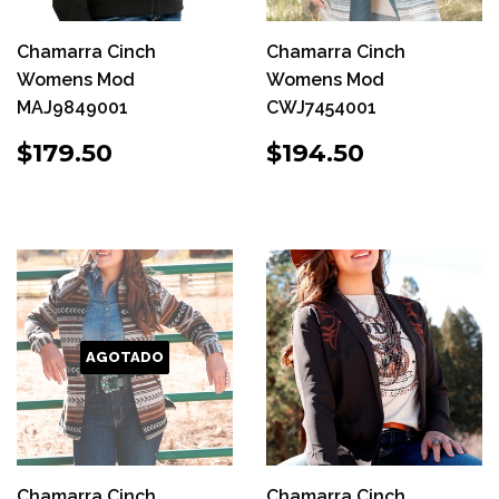
Chamarra Cinch
Chamarra Cinch
Womens Mod
Womens Mod
MAJ9849001
CWJ7454001
PRECIO
$179.50
PRECIO
$194.50
$179.50
$194.50
HABITUAL
HABITUAL
AGOTADO
Chamarra Cinch
Chamarra Cinch