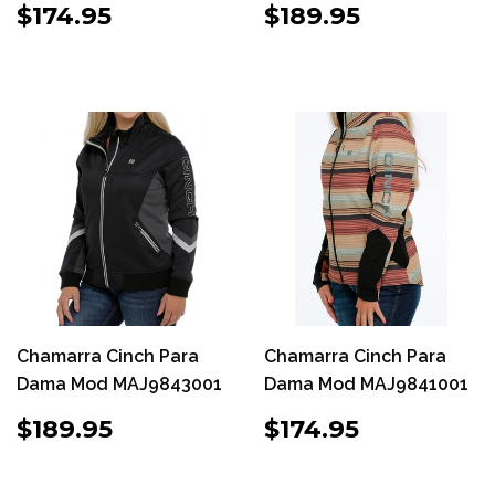
PRECIO
$174.95
PRECIO
$189.95
$174.95
$189.95
HABITUAL
HABITUAL
Chamarra Cinch Para
Chamarra Cinch Para
Dama Mod MAJ9843001
Dama Mod MAJ9841001
PRECIO
$189.95
PRECIO
$174.95
$189.95
$174.95
HABITUAL
HABITUAL