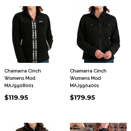
Chamarra Cinch
Chamarra Cinch
Womens Mod
Womens Mod
MAJ9908001
MAJ9904001
PRECIO
$119.95
PRECIO
$179.95
$119.95
$179.95
HABITUAL
HABITUAL