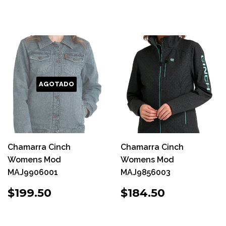
HABITUAL
HABITUAL
AGOTADO
Chamarra Cinch
Chamarra Cinch
Womens Mod
Womens Mod
MAJ9906001
MAJ9856003
PRECIO
$199.50
PRECIO
$184.50
$199.50
$184.50
HABITUAL
HABITUAL