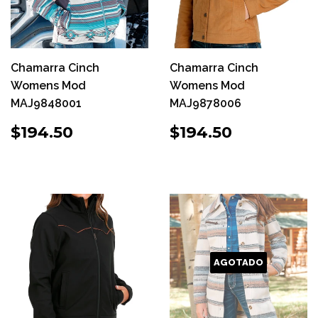
Chamarra Cinch
Chamarra Cinch
Womens Mod
Womens Mod
MAJ9848001
MAJ9878006
PRECIO
$194.50
PRECIO
$194.50
$194.50
$194.50
HABITUAL
HABITUAL
AGOTADO