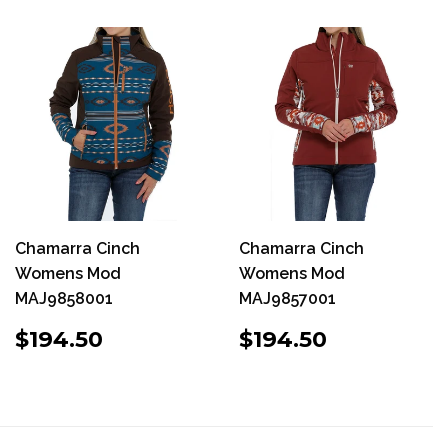
Chamarra Cinch
Chamarra Cinch
Womens Mod
Womens Mod
MAJ9858001
MAJ9857001
PRECIO
$194.50
PRECIO
$194.50
$194.50
$194.50
HABITUAL
HABITUAL