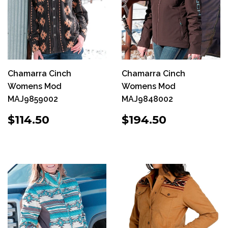
Chamarra Cinch
Chamarra Cinch
Womens Mod
Womens Mod
MAJ9859002
MAJ9848002
PRECIO
$114.50
PRECIO
$194.50
$114.50
$194.50
HABITUAL
HABITUAL