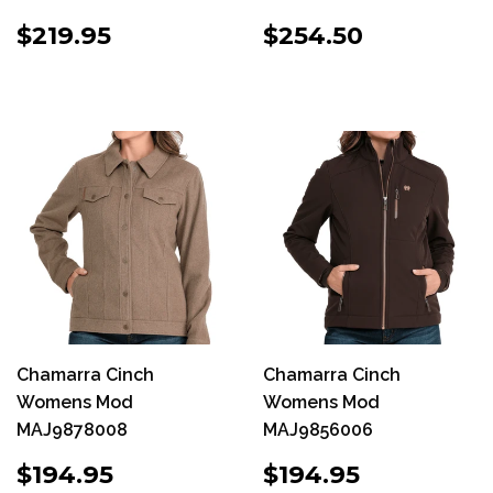
PRECIO
$219.95
PRECIO
$254.50
$219.95
$254.50
HABITUAL
HABITUAL
Chamarra Cinch
Chamarra Cinch
Womens Mod
Womens Mod
MAJ9878008
MAJ9856006
PRECIO
$194.95
PRECIO
$194.95
$194.95
$194.95