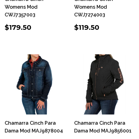
Womens Mod
Womens Mod
CWJ7357003
CWJ7274003
PRECIO
$179.50
PRECIO
$119.50
$179.50
$119.50
HABITUAL
HABITUAL
Chamarra Cinch Para
Chamarra Cinch Para
Dama Mod MAJ9878004
Dama Mod MAJ9856001