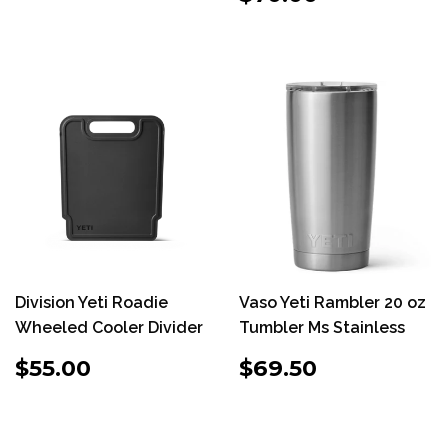
HABITUAL
Division Yeti Roadie
Vaso Yeti Rambler 20 oz
Wheeled Cooler Divider
Tumbler Ms Stainless
PRECIO
$55.00
PRECIO
$69.50
$55.00
$69.50
HABITUAL
HABITUAL