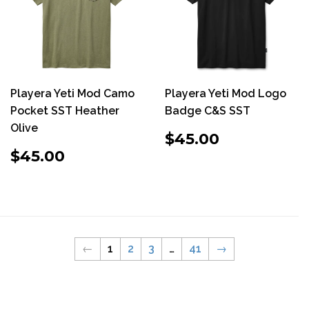
Playera Yeti Mod Camo
Playera Yeti Mod Logo
Pocket SST Heather
Badge C&S SST
Olive
PRECIO
$45.00
$45.00
HABITUAL
PRECIO
$45.00
$45.00
HABITUAL
←
1
2
3
…
41
→