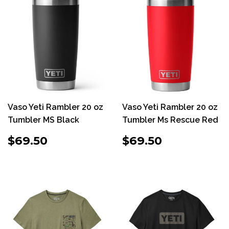
Vaso Yeti Rambler 20 oz
Vaso Yeti Rambler 20 oz
Tumbler MS Black
Tumbler Ms Rescue Red
PRECIO
$69.50
PRECIO
$69.50
$69.50
$69.50
HABITUAL
HABITUAL