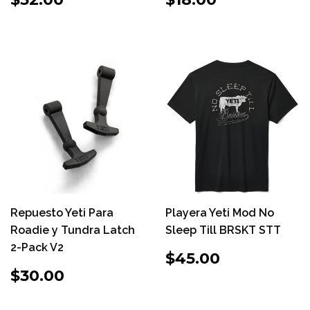
HABITUAL
HABITUAL
Repuesto Yeti Para
Playera Yeti Mod No
Roadie y Tundra Latch
Sleep Till BRSKT STT
2-Pack V2
PRECIO
$45.00
$45.00
HABITUAL
PRECIO
$30.00
$30.00
HABITUAL