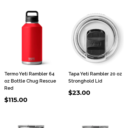
Termo Yeti Rambler 64
Tapa Yeti Rambler 20 oz
oz Bottle Chug Rescue
Stronghold Lid
Red
PRECIO
$23.00
$23.00
HABITUAL
PRECIO
$115.00
$115.00
HABITUAL