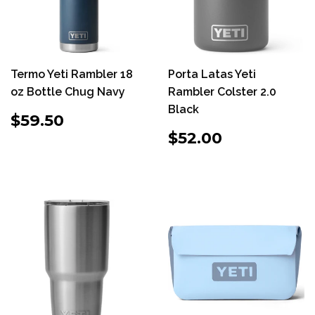
Termo Yeti Rambler 18
Porta Latas Yeti
oz Bottle Chug Navy
Rambler Colster 2.0
Black
PRECIO
$59.50
$59.50
HABITUAL
PRECIO
$52.00
$52.00
HABITUAL