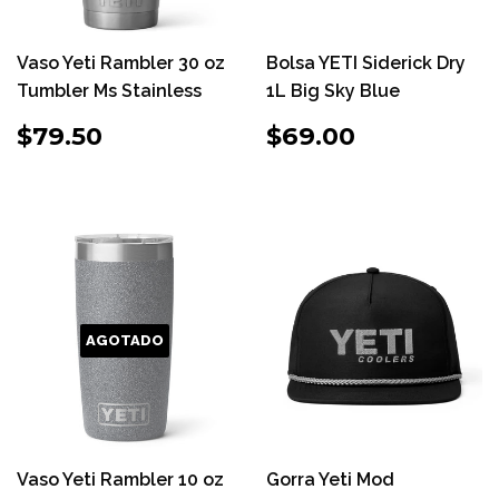
Vaso Yeti Rambler 30 oz
Bolsa YETI Siderick Dry
Tumbler Ms Stainless
1L Big Sky Blue
PRECIO
$79.50
PRECIO
$69.00
$79.50
$69.00
HABITUAL
HABITUAL
AGOTADO
Vaso Yeti Rambler 10 oz
Gorra Yeti Mod