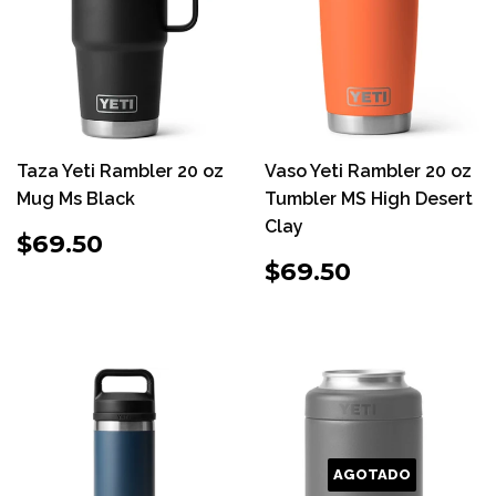
Taza Yeti Rambler 20 oz
Vaso Yeti Rambler 20 oz
Mug Ms Black
Tumbler MS High Desert
Clay
PRECIO
$69.50
$69.50
HABITUAL
PRECIO
$69.50
$69.50
HABITUAL
AGOTADO