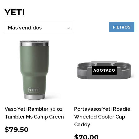
YETI
FILTROS
AGOTADO
Vaso Yeti Rambler 30 oz
Portavasos Yeti Roadie
Tumbler Ms Camp Green
Wheeled Cooler Cup
Caddy
PRECIO
$79.50
$79.50
HABITUAL
PRECIO
$70.00
$70.00