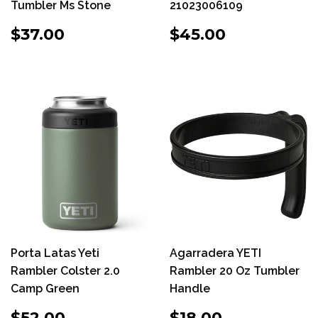
Tumbler Ms Stone
21023006109
PRECIO
$37.00
PRECIO
$45.00
$37.00
$45.00
HABITUAL
HABITUAL
Porta Latas Yeti
Agarradera YETI
Rambler Colster 2.0
Rambler 20 Oz Tumbler
Camp Green
Handle
PRECIO
$52.00
PRECIO
$18.00
$52.00
$18.00