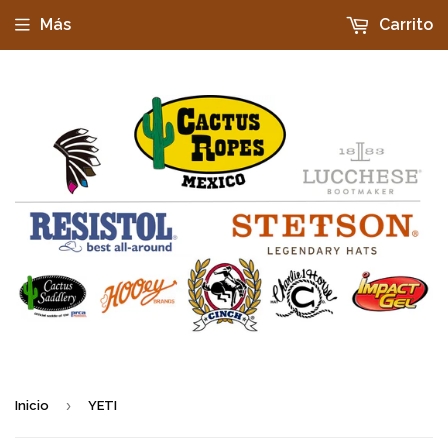
Más
Carrito
›
Inicio
YETI