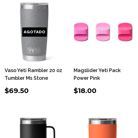
AGOTADO
Vaso Yeti Rambler 20 oz
Magslider Yeti Pack
Tumbler Ms Stone
Power Pink
PRECIO
$69.50
PRECIO
$18.00
$69.50
$18.00
HABITUAL
HABITUAL