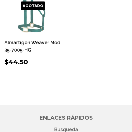
AGOTADO
Almartigon Weaver Mod
35-7005-HG
PRECIO
$44.50
$44.50
HABITUAL
ENLACES RÁPIDOS
Busqueda