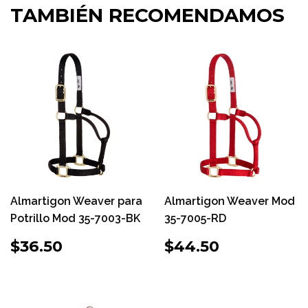
TAMBIÉN RECOMENDAMOS
Almartigon Weaver para
Almartigon Weaver Mod
Potrillo Mod 35-7003-BK
35-7005-RD
PRECIO
$36.50
PRECIO
$44.50
$36.50
$44.50
HABITUAL
HABITUAL