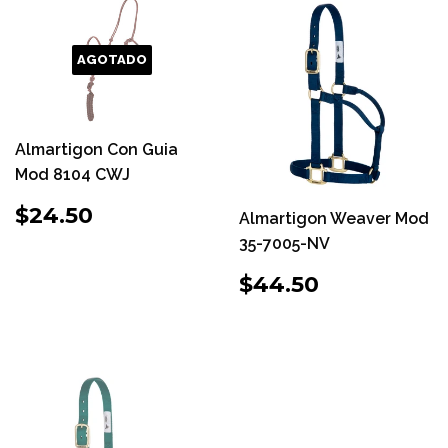
AGOTADO
Almartigon Con Guia
Mod 8104 CWJ
PRECIO
$24.50
$24.50
Almartigon Weaver Mod
HABITUAL
35-7005-NV
PRECIO
$44.50
$44.50
HABITUAL