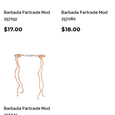
Barbada Partrade Mod
Barbada Partrade Mod
257051
257080
PRECIO
$17.00
PRECIO
$18.00
$17.00
$18.00
HABITUAL
HABITUAL
Barbada Partrade Mod
257245