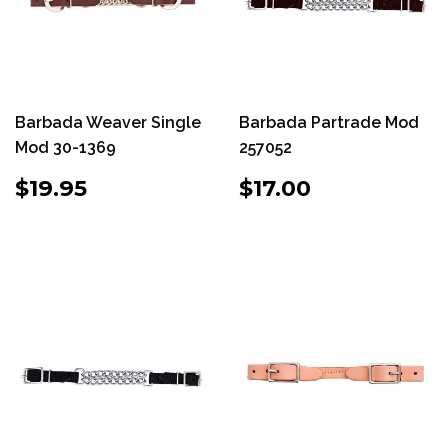
Barbada Weaver Single
Barbada Partrade Mod
Mod 30-1369
257052
PRECIO
$19.95
PRECIO
$17.00
$19.95
$17.00
HABITUAL
HABITUAL