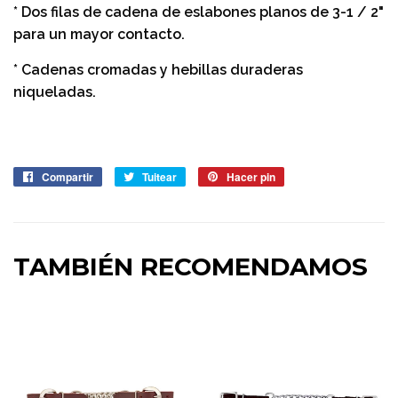
* Dos filas de cadena de eslabones planos de 3-1 / 2"
para un mayor contacto.
* Cadenas cromadas y hebillas duraderas
niqueladas.
Compartir
Compartir
Tuitear
Tuitear
Hacer pin
Pinear
en
en
en
Facebook
Twitter
Pinterest
TAMBIÉN RECOMENDAMOS