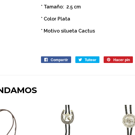
* Tamaño: 2.5 cm
* Color Plata
* Motivo silueta Cactus
Compartir
Compartir
Tuitear
Tuitear
Hacer pin
P
en
en
e
Facebook
Twitter
P
ENDAMOS