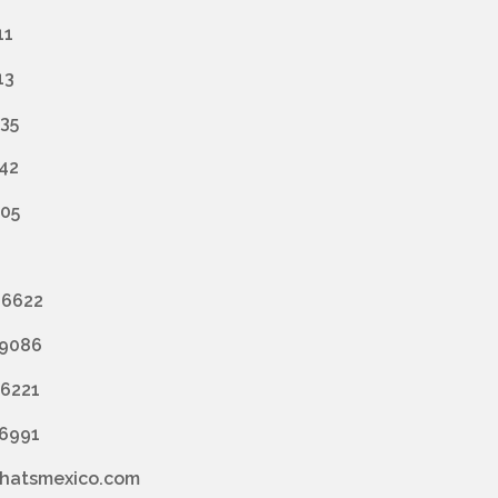
11
13
435
742
005
 6622
 9086
 6221
 6991
lhatsmexico.com