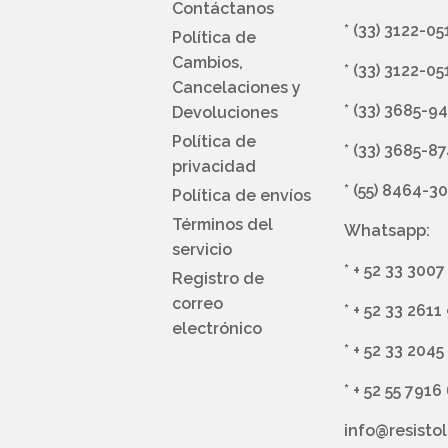
Contáctanos
*
(33) 3122-05
Política de
Cambios,
*
(33) 3122-05
Cancelaciones y
*
(33) 3685-9
Devoluciones
Política de
*
(33) 3685-8
privacidad
*
(55) 8464-3
Política de envíos
Términos del
Whatsapp:
servicio
*
+ 52 33 3007
Registro de
correo
*
+ 52 33 2611
electrónico
*
+ 52 33 2045
*
+ 52 55 7916
info@resisto