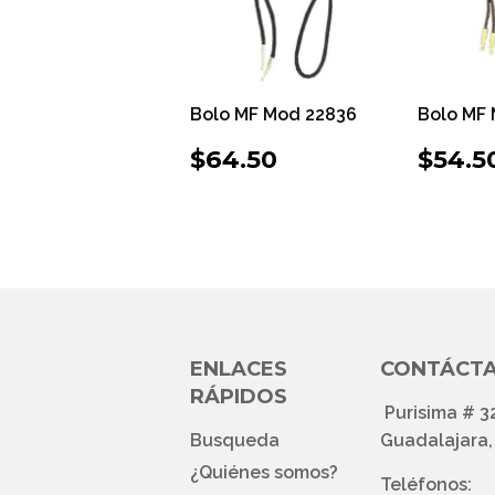
Bolo MF Mod 22836
Bolo MF
PRECIO
$64.50
PRE
$64.50
$54.5
HABITUAL
HAB
ENLACES
CONTÁCT
RÁPIDOS
Purisima # 3
Busqueda
Guadalajara, 
¿Quiénes somos?
Teléfonos: