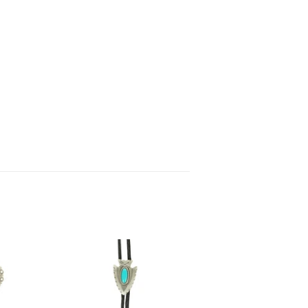
inear
n
interest