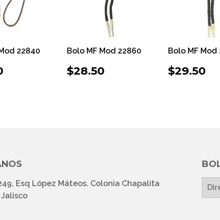
 Mod 22840
Bolo MF Mod 22860
Bolo MF Mod
CIO
$54.50
PRECIO
$28.50
PRECI
$
0
$28.50
$29.50
ITUAL
HABITUAL
HABIT
ANOS
BOL
249, Esq López Máteos. Colonia Chapalita
E-
mail
Jalisco