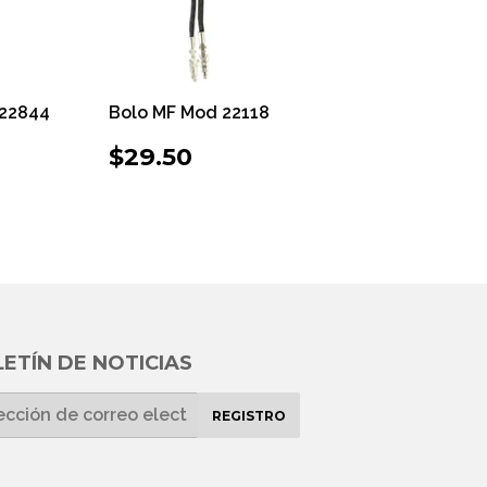
 22844
Bolo MF Mod 22118
O
29.50
PRECIO
$29.50
$29.50
UAL
HABITUAL
ETÍN DE NOTICIAS
REGISTRO