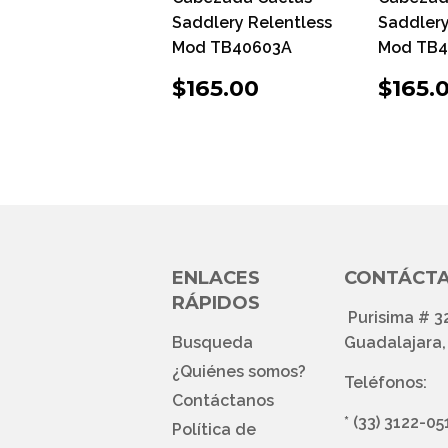
Saddlery Relentless
Saddlery
Mod TB40603A
Mod TB
PRECIO
$165.00
PRE
$165.00
$165.
HABITUAL
HAB
ENLACES
CONTÁCT
RÁPIDOS
Purisima # 3
Busqueda
Guadalajara, 
¿Quiénes somos?
Teléfonos:
Contáctanos
*
(33) 3122-05
Política de