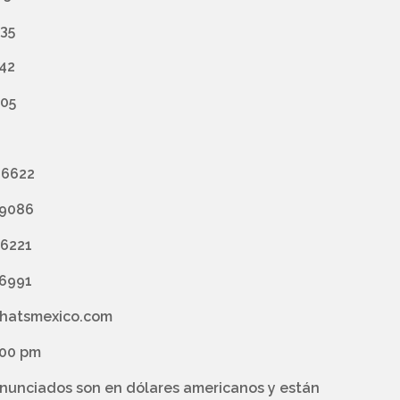
435
742
005
 6622
 9086
 6221
 6991
lhatsmexico.com
:00 pm
anunciados son en dólares americanos y están