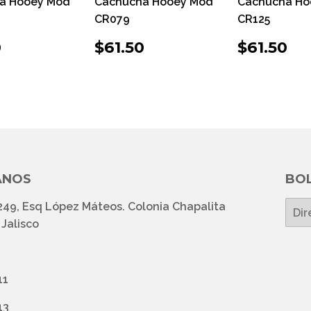
a Hooey Mod
Cachucha Hooey Mod
Cachucha Ho
CR079
CR125
CIO
$61.50
PRECIO
$61.50
PRECI
$6
0
$61.50
$61.50
ITUAL
HABITUAL
HABIT
ANOS
BOL
249, Esq López Máteos. Colonia Chapalita
E-
mail
Jalisco
11
13