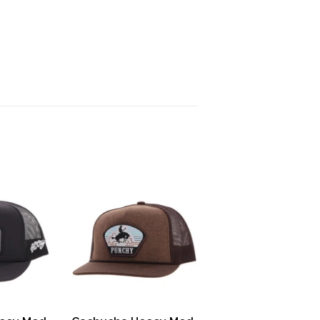
inear
n
interest