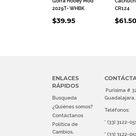
Gorra Hooey Mod
Cachuch
2029T- WHBK
CR124
PRECIO
$39.95
PRE
$39.95
$61.5
HABITUAL
HAB
ENLACES
CONTÁCT
RÁPIDOS
Purisima # 3
Busqueda
Guadalajara, 
¿Quiénes somos?
Teléfonos:
Contáctanos
*
(33) 3122-05
Política de
Cambios,
*
(33) 3122-05