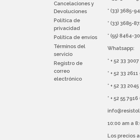
Cancelaciones y
*
(33) 3685-9
Devoluciones
Política de
*
(33) 3685-8
privacidad
*
(55) 8464-3
Política de envíos
Términos del
Whatsapp:
servicio
*
+ 52 33 3007
Registro de
correo
*
+ 52 33 2611
electrónico
*
+ 52 33 2045
*
+ 52 55 7916
info@resisto
10:00 am a 8
Los precios 