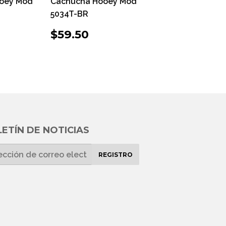
oey Mod
Cachucha Hooey Mod
5034T-BR
O
1.50
PRECIO
$59.50
$59.50
UAL
HABITUAL
ETÍN DE NOTICIAS
REGISTRO