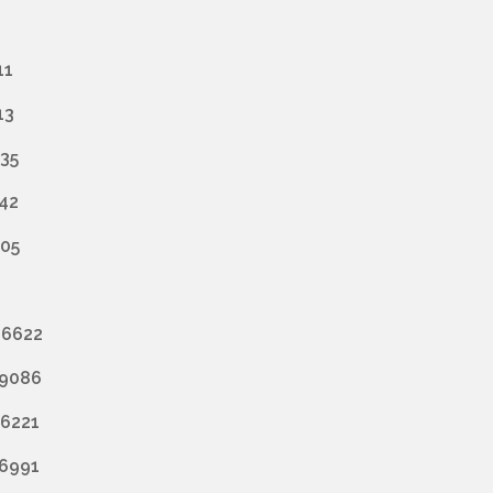
11
13
435
742
005
 6622
 9086
 6221
 6991