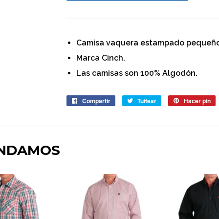
Camisa vaquera estampado pequeño
Marca Cinch.
Las camisas son 100% Algodón.
Compartir
Compartir
Tuitear
Tuitear
Hacer pin
P
en
en
e
Facebook
Twitter
P
ENDAMOS