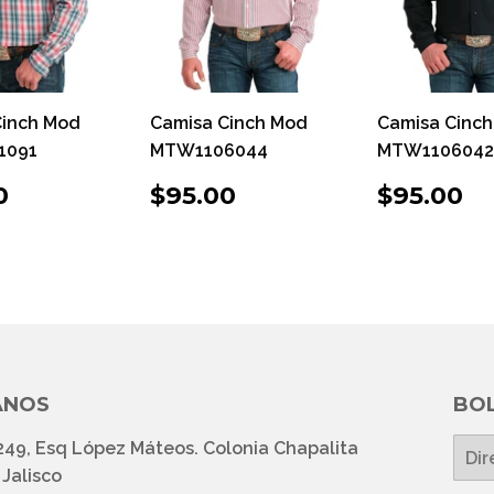
Cinch Mod
Camisa Cinch Mod
Camisa Cinc
1091
MTW1106044
MTW1106042
CIO
$95.00
PRECIO
$95.00
PRECI
$
0
$95.00
$95.00
ITUAL
HABITUAL
HABIT
ANOS
BOL
249, Esq López Máteos. Colonia Chapalita
E-
mail
Jalisco