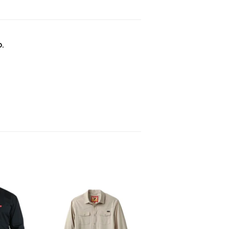
.
inear
n
interest