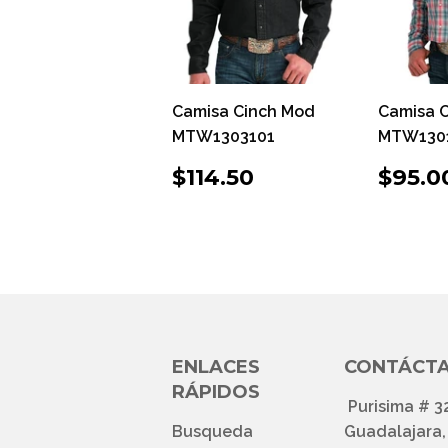
Camisa Cinch Mod
Camisa 
MTW1303101
MTW130
PRECIO
$114.50
PRE
$114.50
$95.0
HABITUAL
HAB
ENLACES
CONTÁCT
RÁPIDOS
Purisima # 3
Busqueda
Guadalajara, 