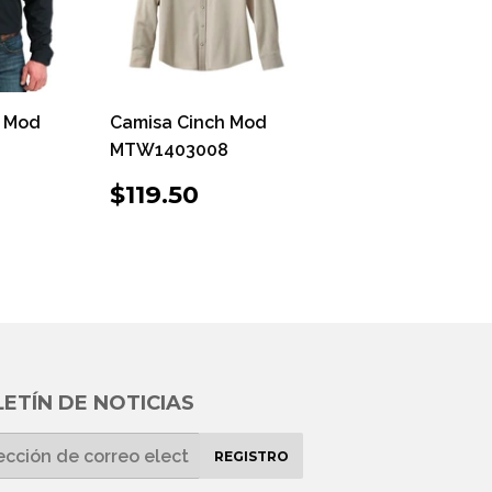
h Mod
Camisa Cinch Mod
MTW1403008
O
95.00
PRECIO
$119.50
$119.50
UAL
HABITUAL
ETÍN DE NOTICIAS
REGISTRO