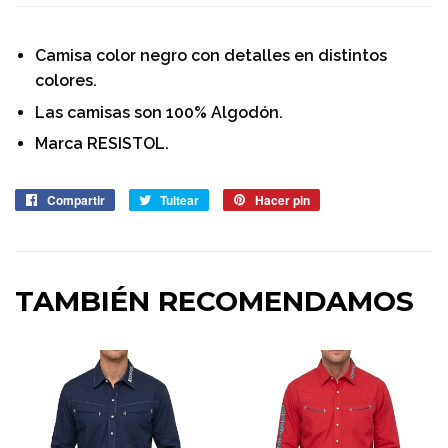
Camisa color negro con detalles en distintos
colores.
Las camisas son 100% Algodón.
Marca RESISTOL.
Compartir
Compartir
Tuitear
Tuitear
Hacer pin
Pinear
en
en
en
Facebook
Twitter
Pinterest
TAMBIÉN RECOMENDAMOS