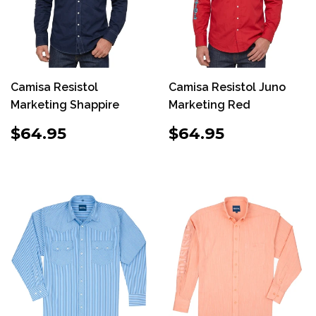
Camisa Resistol
Camisa Resistol Juno
Marketing Shappire
Marketing Red
PRECIO
$64.95
PRECIO
$64.95
$64.95
$64.95
HABITUAL
HABITUAL