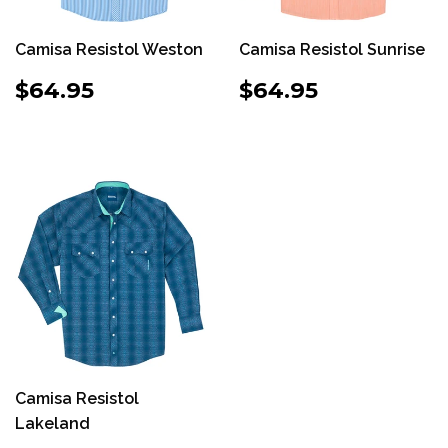
Camisa Resistol Weston
Camisa Resistol Sunrise
PRECIO
$64.95
PRECIO
$64.95
$64.95
$64.95
HABITUAL
HABITUAL
Camisa Resistol
Lakeland