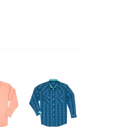
inear
n
interest