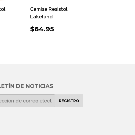
tol
Camisa Resistol
Lakeland
O
64.95
PRECIO
$64.95
$64.95
UAL
HABITUAL
ETÍN DE NOTICIAS
REGISTRO