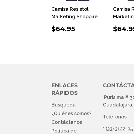
Camisa Resistol
Camisa R
Marketing Shappire
Marketi
PRECIO
$64.95
PRE
$64.95
$64.9
HABITUAL
HAB
ENLACES
CONTÁCT
RÁPIDOS
Purisima # 3
Busqueda
Guadalajara, 
¿Quiénes somos?
Teléfonos:
Contáctanos
*
(33) 3122-05
Política de