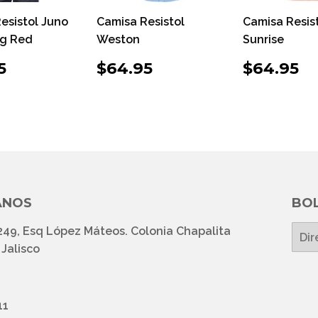
esistol Juno
Camisa Resistol
Camisa Resis
ng Red
Weston
Sunrise
CIO
$64.95
PRECIO
$64.95
PRECI
$
5
$64.95
$64.95
ITUAL
HABITUAL
HABIT
ANOS
BOL
249, Esq López Máteos. Colonia Chapalita
E-
mail
Jalisco
11