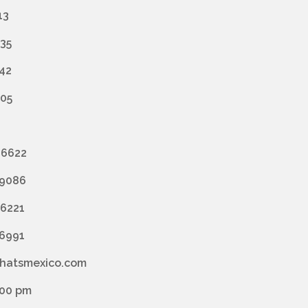
13
435
742
005
 6622
 9086
 6221
 6991
lhatsmexico.com
:00 pm