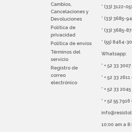
Cambios,
*
(33) 3122-05
Cancelaciones y
*
(33) 3685-9
Devoluciones
Política de
*
(33) 3685-8
privacidad
*
(55) 8464-3
Política de envíos
Términos del
Whatsapp:
servicio
*
+ 52 33 3007
Registro de
correo
*
+ 52 33 2611
electrónico
*
+ 52 33 2045
*
+ 52 55 7916
info@resisto
10:00 am a 8