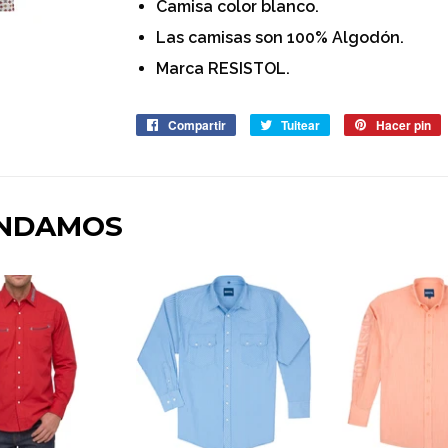
Camisa color blanco.
Las camisas son 100% Algodón.
Marca RESISTOL.
Compartir
Compartir
Tuitear
Tuitear
Hacer pin
P
en
en
e
Facebook
Twitter
P
ENDAMOS