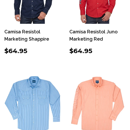
Camisa Resistol
Camisa Resistol Juno
Marketing Shappire
Marketing Red
PRECIO
$64.95
PRECIO
$64.95
$64.95
$64.95
HABITUAL
HABITUAL