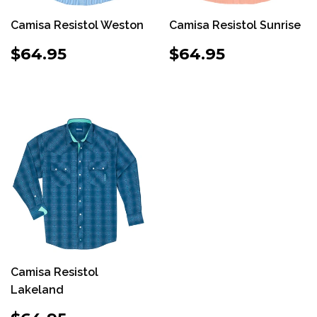
Camisa Resistol Weston
Camisa Resistol Sunrise
PRECIO
$64.95
PRECIO
$64.95
$64.95
$64.95
HABITUAL
HABITUAL
Camisa Resistol
Lakeland
PRECIO
$64.95