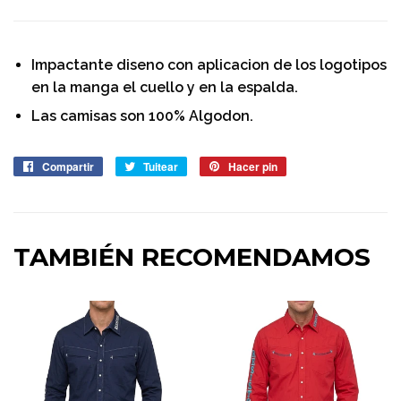
Impactante diseno con aplicacion de los logotipos
en la manga el cuello y en la espalda.
Las camisas son 100% Algodon.
Compartir
Compartir
Tuitear
Tuitear
Hacer pin
Pinear
en
en
en
Facebook
Twitter
Pinterest
TAMBIÉN RECOMENDAMOS