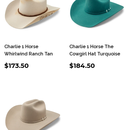
Charlie 1 Horse
Charlie 1 Horse The
Whirlwind Ranch Tan
Cowgirl Hat Turquoise
PRECIO
$173.50
PRECIO
$184.50
$173.50
$184.50
HABITUAL
HABITUAL