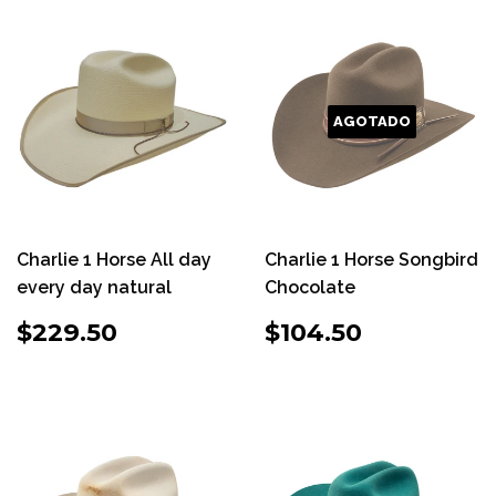
AGOTADO
Charlie 1 Horse All day
Charlie 1 Horse Songbird
every day natural
Chocolate
PRECIO
$229.50
PRECIO
$104.50
$229.50
$104.50
HABITUAL
HABITUAL