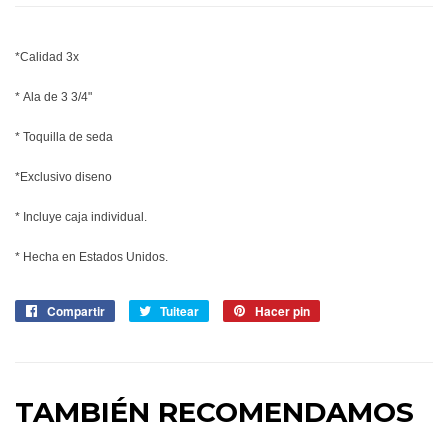
*Calidad 3x
* Ala de 3 3/4"
* Toquilla de seda
*Exclusivo diseno
* Incluye caja individual.
* Hecha en Estados Unidos.
Compartir
Compartir
Tuitear
Tuitear
Hacer pin
Pinear
en
en
en
Facebook
Twitter
Pinterest
TAMBIÉN RECOMENDAMOS