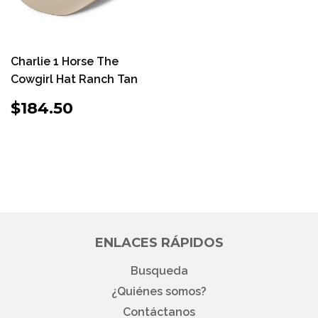
Charlie 1 Horse The
Cowgirl Hat Ranch Tan
PRECIO
$184.50
$184.50
HABITUAL
ENLACES RÁPIDOS
Busqueda
¿Quiénes somos?
Contáctanos