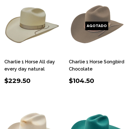
AGOTADO
Charlie 1 Horse All day
Charlie 1 Horse Songbird
every day natural
Chocolate
PRECIO
$229.50
PRECIO
$104.50
$229.50
$104.50
HABITUAL
HABITUAL