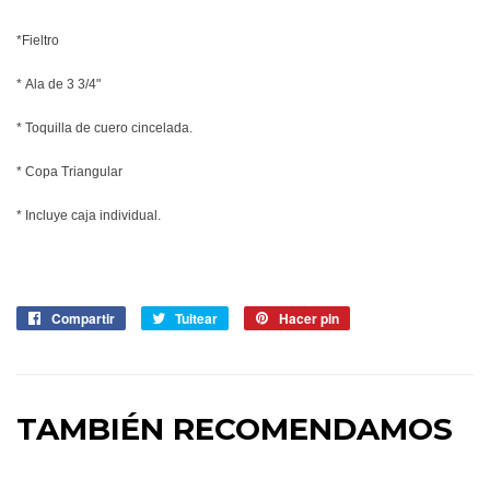
*Fieltro
* Ala de 3 3/4"
* Toquilla de cuero cincelada.
* Copa Triangular
* Incluye caja individual.
Compartir
Compartir
Tuitear
Tuitear
Hacer pin
Pinear
en
en
en
Facebook
Twitter
Pinterest
TAMBIÉN RECOMENDAMOS