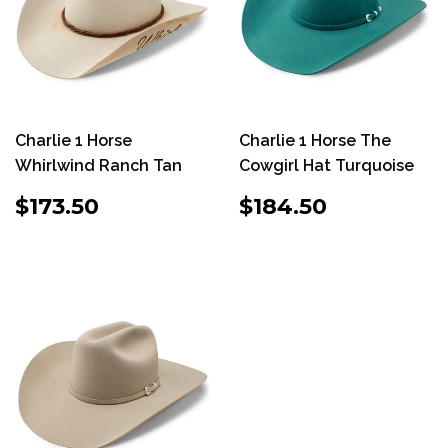
Charlie 1 Horse
Charlie 1 Horse The
Whirlwind Ranch Tan
Cowgirl Hat Turquoise
PRECIO
$173.50
PRECIO
$184.50
$173.50
$184.50
HABITUAL
HABITUAL