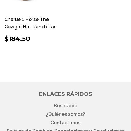
Charlie 1 Horse The
Cowgirl Hat Ranch Tan
PRECIO
$184.50
$184.50
HABITUAL
ENLACES RÁPIDOS
Busqueda
¿Quiénes somos?
Contáctanos