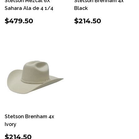
Stetson Mezcal 6X
Stetson Brenham 4x
Sahara Ala de 4 1/4
Black
PRECIO
$479.50
PRECIO
$214.50
$479.50
$214.50
HABITUAL
HABITUAL
Stetson Brenham 4x
Ivory
PRECIO
$214.50
$214.50