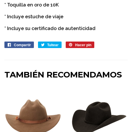
* Toquilla en oro de 10K
* Incluye estuche de viaje
* Incluye su certificado de autenticidad
Compartir
Compartir
Tuitear
Tuitear
Hacer pin
Pinear
en
en
en
Facebook
Twitter
Pinterest
TAMBIÉN RECOMENDAMOS