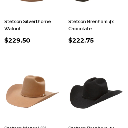
Stetson Silverthorne
Stetson Brenham 4x
Walnut
Chocolate
PRECIO
$229.50
PRECIO
$222.75
$229.50
$222.75
HABITUAL
HABITUAL