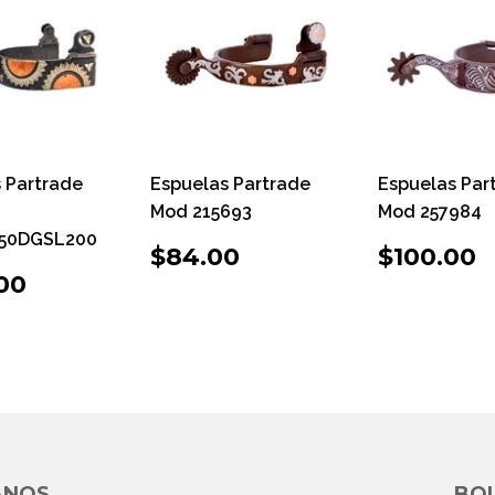
 Partrade
Espuelas Partrade
Espuelas Par
Mod 215693
Mod 257984
50DGSL200
PRECIO
$84.00
PRECI
$
$84.00
$100.00
HABITUAL
HABIT
CIO
$200.00
00
ITUAL
ANOS
BOL