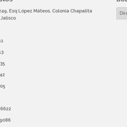
249, Esq López Máteos. Colonia Chapalita
E-
mail
Jalisco
11
13
435
742
005
 6622
 9086