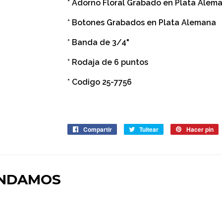
* Adorno Floral Grabado en Plata Alem
* Botones Grabados en Plata Alemana
* Banda de 3/4"
* Rodaja de 6 puntos
* Codigo 25-7756
Compartir
Compartir
Tuitear
Tuitear
Hacer pin
P
en
en
e
Facebook
Twitter
P
ENDAMOS