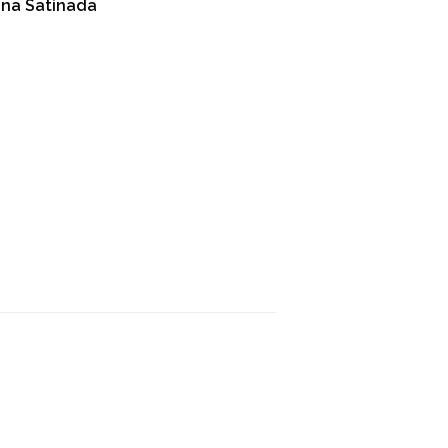
ana Satinada
inear
n
interest