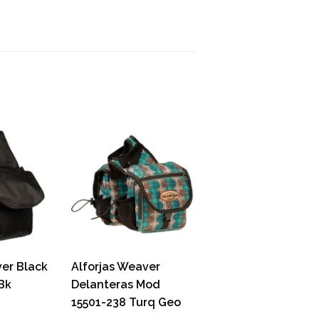
inear
n
interest
ver Black
Alforjas Weaver
Bk
Delanteras Mod
15501-238 Turq Geo
O
59.50