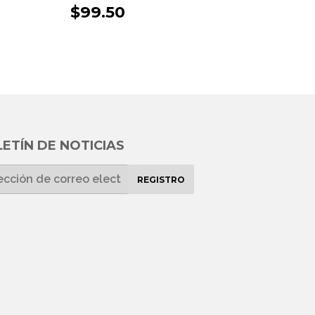
UAL
PRECIO
$99.50
$99.50
HABITUAL
ETÍN DE NOTICIAS
REGISTRO