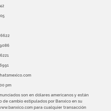
742
005
 6622
 9086
 6221
 6991
lhatsmexico.com
:00 pm
anunciados son en dólares americanos y están
po de cambio estipulados por Banxico en su
ww.banxico.com para cualquier transacción