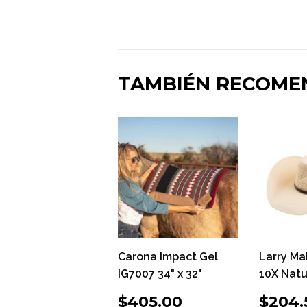
TAMBIÉN RECOM
Carona Impact Gel
Larry Ma
IG7007 34" x 32"
10X Natu
PRECIO
$405.00
PRE
$405.00
$204.