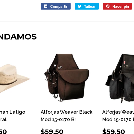
Compartir
Compartir
Tuitear
Tuitear
Hacer pin
P
en
en
e
Facebook
Twitter
P
ENDAMOS
han Latigo
Alforjas Weaver Black
Alforjas Wea
ral
Mod 15-0170 Br
Mod 15-0170 
CIO
$204.50
PRECIO
$59.50
PRECI
$
50
$59.50
$59.50