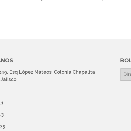
ITUAL
HABITUAL
HABIT
ANOS
BOL
249, Esq López Máteos. Colonia Chapalita
E-
mail
Jalisco
11
13
435