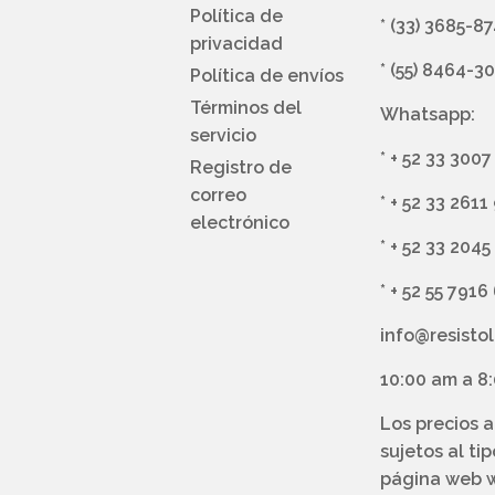
Política de
*
(33) 3685-8
privacidad
*
(55) 8464-3
Política de envíos
Términos del
Whatsapp:
servicio
*
+ 52 33 3007
Registro de
correo
*
+ 52 33 2611
electrónico
*
+ 52 33 2045
*
+ 52 55 7916
info@resisto
10:00 am a 8
Los precios 
sujetos al ti
página web w