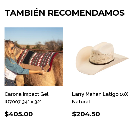
TAMBIÉN RECOMENDAMOS
Carona Impact Gel
Larry Mahan Latigo 10X
IG7007 34" x 32"
Natural
PRECIO
$405.00
PRECIO
$204.50
$405.00
$204.50
HABITUAL
HABITUAL