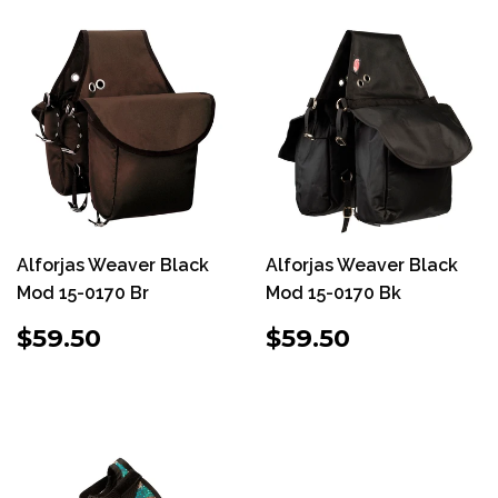
Alforjas Weaver Black
Alforjas Weaver Black
Mod 15-0170 Br
Mod 15-0170 Bk
PRECIO
$59.50
PRECIO
$59.50
$59.50
$59.50
HABITUAL
HABITUAL