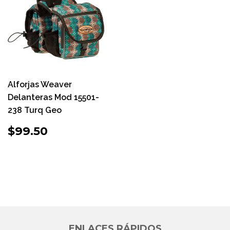
Alforjas Weaver
Delanteras Mod 15501-
238 Turq Geo
PRECIO
$99.50
$99.50
HABITUAL
ENLACES RÁPIDOS