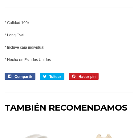
* Calidad 100x
* Long Oval
* Incluye caja individual.
* Hecha en Estados Unidos.
Compartir
Compartir
Tuitear
Tuitear
Hacer pin
Pinear
en
en
en
Facebook
Twitter
Pinterest
TAMBIÉN RECOMENDAMOS