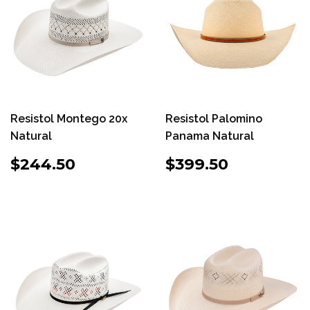
Resistol Montego 20x
Resistol Palomino
Natural
Panama Natural
PRECIO
$244.50
PRECIO
$399.50
$244.50
$399.50
HABITUAL
HABITUAL