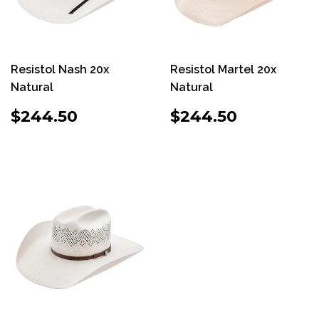
Resistol Nash 20x
Resistol Martel 20x
Natural
Natural
PRECIO
$244.50
PRECIO
$244.50
$244.50
$244.50
HABITUAL
HABITUAL